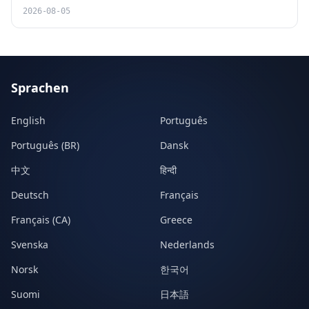
2026-08-05
Sprachen
English
Português
Português (BR)
Dansk
中文
हिन्दी
Deutsch
Français
Français (CA)
Greece
Svenska
Nederlands
Norsk
한국어
Suomi
日本語