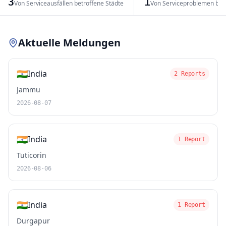
3
1
Von Serviceausfällen betroffene Städte
Von Serviceproblemen bet
Leaflet
|
© OpenStreetMap contributors
Aktuelle Meldungen
🇮🇳
India
2 Reports
Jammu
2026-08-07
🇮🇳
India
1 Report
Tuticorin
2026-08-06
🇮🇳
India
1 Report
Durgapur