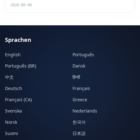
2026-08-06
Sprachen
English
Português
Português (BR)
Dansk
中文
हिन्दी
Deutsch
Français
Français (CA)
Greece
Svenska
Nederlands
Norsk
한국어
Suomi
日本語