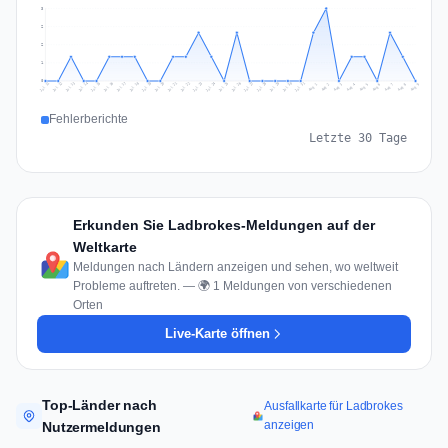
3
2
2
1
0
Jul 18
Jul 21
Jul 24
Jul 11
Jul 27
Jul 14
Jul 17
Jul 30
Jul 20
Jul 23
Jul 26
Jul 13
Jul 16
Jul 29
Jul 19
Jul 22
Jul 25
Jul 12
Jul 15
Jul 28
Jul 31
Aug 4
Aug 7
Aug 3
Aug 6
Aug 9
Aug 2
Aug 5
Aug 8
Aug 1
Fehlerberichte
Letzte 30 Tage
Erkunden Sie Ladbrokes-Meldungen auf der
Weltkarte
Meldungen nach Ländern anzeigen und sehen, wo weltweit
Probleme auftreten. — 🌍 1 Meldungen von verschiedenen
Orten
Live-Karte öffnen
Top-Länder nach
Ausfallkarte für Ladbrokes
anzeigen
Nutzermeldungen