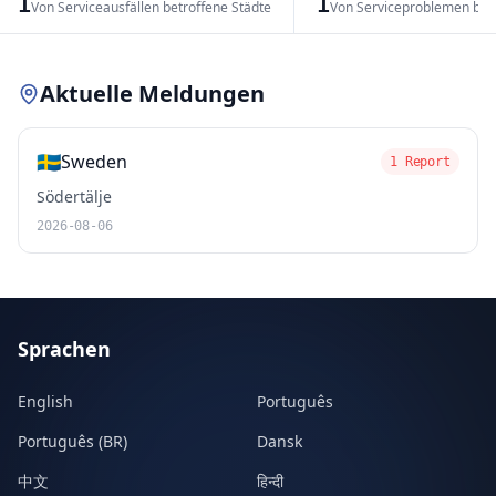
1
1
Von Serviceausfällen betroffene Städte
Von Serviceproblemen bet
Leaflet
|
© OpenStreetMap contributors
Aktuelle Meldungen
🇸🇪
Sweden
1 Report
Södertälje
2026-08-06
Sprachen
English
Português
Português (BR)
Dansk
中文
हिन्दी