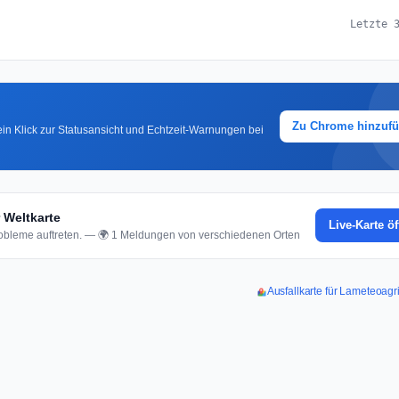
Letzte 
Zu Chrome hinzuf
in Klick zur Statusansicht und Echtzeit-Warnungen bei
 Weltkarte
Live-Karte ö
bleme auftreten. — 🌍 1 Meldungen von verschiedenen Orten
Ausfallkarte für Lameteoagr