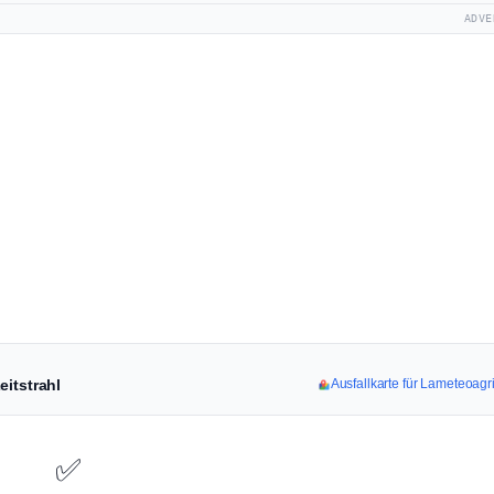
ADVE
eitstrahl
Ausfallkarte für Lameteoagr
✅