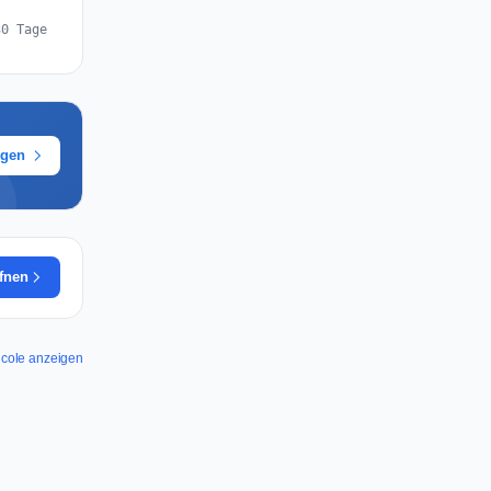
30 Tage
ügen
ffnen
icole anzeigen