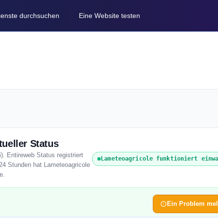
Dienste durchsuchen
Eine Website testen
ueller Status
. Entireweb Status registriert
Lameteoagricole funktioniert einw
 24 Stunden hat Lameteoagricole
e.
Ein Problem me