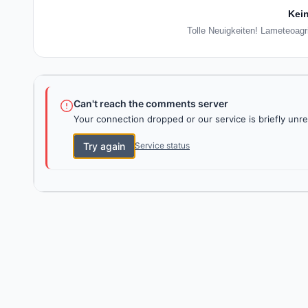
Kein
Tolle Neuigkeiten! Lameteoagr
Can't reach the comments server
Your connection dropped or our service is briefly unre
Try again
Service status