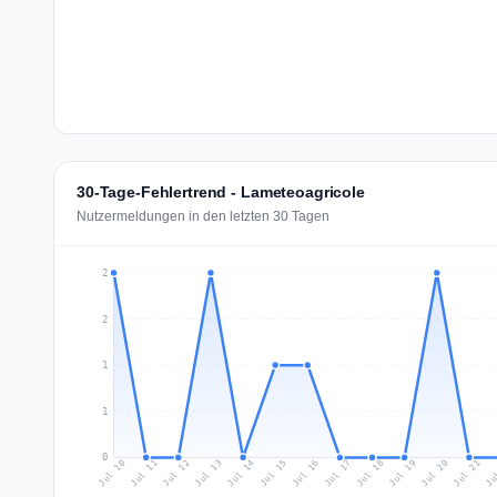
30-Tage-Fehlertrend - Lameteoagricole
Nutzermeldungen in den letzten 30 Tagen
2
2
1
1
0
Jul 19
Ju
Jul 12
Jul 15
Jul 18
Jul 21
Jul 11
Jul 14
Jul 17
Jul 20
Jul 10
Jul 13
Jul 16