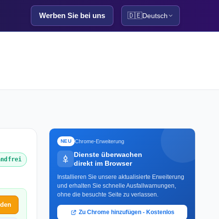
Werben Sie bei uns
🇩🇪
Deutsch
Chrome-Erweiterung
NEU
Dienste überwachen
andfrei
direkt im Browser
Installieren Sie unsere aktualisierte Erweiterung
und erhalten Sie schnelle Ausfallwarnungen,
ohne die besuchte Seite zu verlassen.
lden
Zu Chrome hinzufügen - Kostenlos