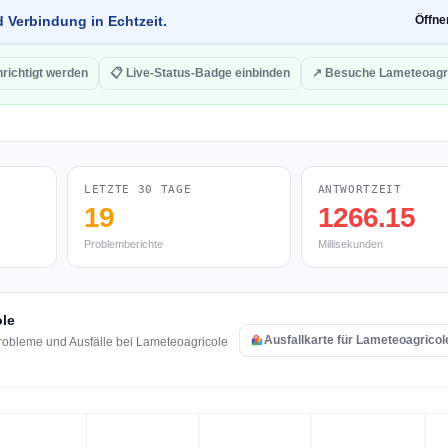
d Verbindung in Echtzeit.
Öffn
richtigt werden
📋 Live-Status-Badge einbinden
↗ Besuche Lameteoagr
LETZTE 30 TAGE
ANTWORTZEIT
19
1266.15
Problemberichte
Millisekunden
ole
Ausfallkarte für Lameteoagricol
robleme und Ausfälle bei Lameteoagricole