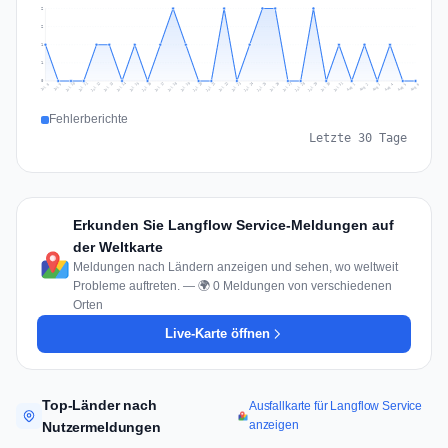
2
2
1
1
0
Jul 15
Jul 18
Jul 31
Jul 21
Jul 24
Jul 11
Jul 14
Jul 27
Jul 30
Jul 17
Jul 20
Jul 23
Jul 10
Jul 13
Jul 26
Jul 29
Jul 16
Jul 19
Jul 22
Jul 12
Jul 25
Jul 28
Aug 1
Aug 4
Jul 9
Aug 3
Jul 8
Aug 6
Aug 2
Aug 5
Fehlerberichte
Letzte 30 Tage
Erkunden Sie Langflow Service-Meldungen auf
der Weltkarte
Meldungen nach Ländern anzeigen und sehen, wo weltweit
Probleme auftreten. — 🌍 0 Meldungen von verschiedenen
Orten
Live-Karte öffnen
Top-Länder nach
Ausfallkarte für Langflow Service
anzeigen
Nutzermeldungen