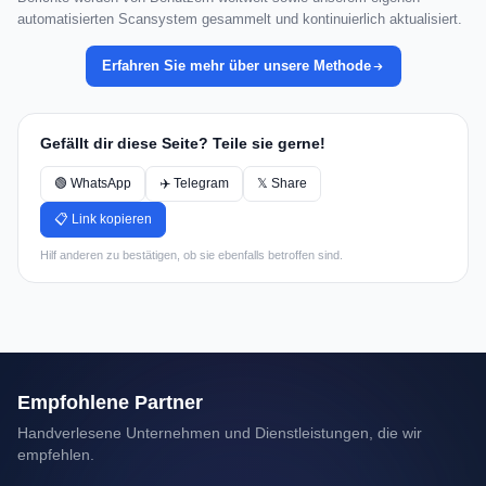
automatisierten Scansystem gesammelt und kontinuierlich aktualisiert.
Erfahren Sie mehr über unsere Methode
Gefällt dir diese Seite? Teile sie gerne!
🟢 WhatsApp
✈️ Telegram
𝕏 Share
📋 Link kopieren
Hilf anderen zu bestätigen, ob sie ebenfalls betroffen sind.
Empfohlene Partner
Handverlesene Unternehmen und Dienstleistungen, die wir
empfehlen.