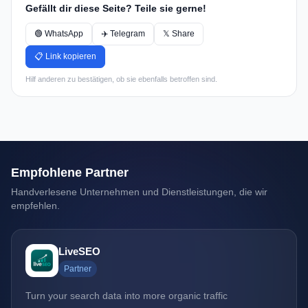
Gefällt dir diese Seite? Teile sie gerne!
🟢 WhatsApp
✈️ Telegram
𝕏 Share
📋 Link kopieren
Hilf anderen zu bestätigen, ob sie ebenfalls betroffen sind.
Empfohlene Partner
Handverlesene Unternehmen und Dienstleistungen, die wir
empfehlen.
LiveSEO
Partner
Turn your search data into more organic traffic