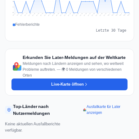
1
1
0
Jul 15
Jul 18
Jul 31
Jul 21
Jul 24
Jul 11
Jul 14
Jul 27
Jul 30
Jul 17
Jul 20
Jul 23
Jul 10
Jul 13
Jul 26
Jul 29
Jul 16
Jul 19
Jul 22
Jul 12
Jul 25
Jul 28
Aug 1
Aug 4
Jul 9
Aug 3
Jul 8
Aug 6
Aug 2
Aug 5
Fehlerberichte
Letzte 30 Tage
Erkunden Sie Later-Meldungen auf der Weltkarte
Meldungen nach Ländern anzeigen und sehen, wo weltweit
Probleme auftreten. — 🌍 0 Meldungen von verschiedenen
Orten
Live-Karte öffnen
Top-Länder nach
Ausfallkarte für Later
anzeigen
Nutzermeldungen
Keine aktuellen Ausfallberichte
verfügbar.