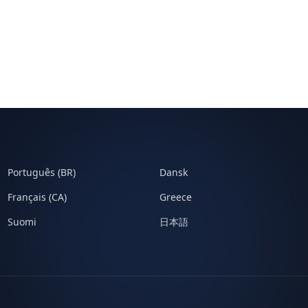
Português (BR)
Dansk
Français (CA)
Greece
Suomi
日本語