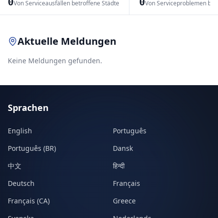
0
0
Von Serviceausfällen betroffene Städte
Von Serviceproblemen bet
Leaflet
|
© OpenStreetMap contributors
Aktuelle Meldungen
Keine Meldungen gefunden.
Sprachen
English
Português
Português (BR)
Dansk
中文
हिन्दी
Deutsch
Français
Français (CA)
Greece