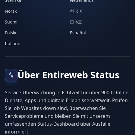
Svenska
Nederlands
Norsk
한국어
Suomi
日本語
Polski
Español
Italiano
Über Entireweb Status
Service-Überwachung in Echtzeit für über 9000 Online-
Dienste, Apps und digitale Erlebnisse weltweit. Prüfen
Sie, ob Websites down sind, überwachen Sie
Serviceprobleme und bleiben Sie mit unserem
umfassenden Status-Dashboard über Ausfälle
informiert.