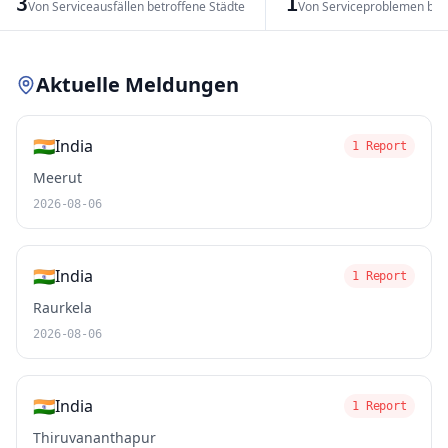
3
1
Von Serviceausfällen betroffene Städte
Von Serviceproblemen bet
Leaflet
|
© OpenStreetMap contributors
Aktuelle Meldungen
🇮🇳
India
1 Report
Meerut
2026-08-06
🇮🇳
India
1 Report
Raurkela
2026-08-06
🇮🇳
India
1 Report
Thiruvananthapur