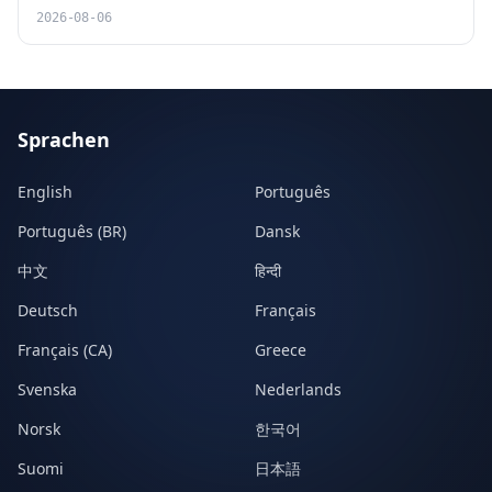
2026-08-06
Sprachen
English
Português
Português (BR)
Dansk
中文
हिन्दी
Deutsch
Français
Français (CA)
Greece
Svenska
Nederlands
Norsk
한국어
Suomi
日本語