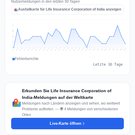
Nutzermeldungen in den letzten 30 Tagen
Ausfallkarte für Life Insurance Corporation of India anzeigen
6
5
3
2
0
Jul 18
Jul 21
Jul 24
Jul 11
Jul 27
Jul 14
Jul 17
Jul 30
Jul 20
Jul 23
Jul 26
Jul 13
Jul 16
Jul 29
Jul 19
Jul 22
Jul 25
Jul 12
Jul 15
Jul 28
Jul 31
Aug 4
Aug 7
Aug 3
Aug 6
Aug 9
Aug 2
Aug 5
Aug 8
Aug 1
Fehlerberichte
Letzte 30 Tage
Erkunden Sie Life Insurance Corporation of
India-Meldungen auf der Weltkarte
Meldungen nach Ländern anzeigen und sehen, wo weltweit
Probleme auftreten. — 🌍 4 Meldungen von verschiedenen
Orten
Live-Karte öffnen