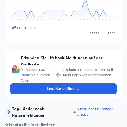
2
2
1
0
Jul 15
Jul 18
Jul 31
Jul 21
Jul 24
Jul 11
Jul 14
Jul 27
Jul 30
Jul 17
Jul 20
Jul 23
Jul 10
Jul 13
Jul 26
Jul 29
Jul 16
Jul 19
Jul 22
Jul 12
Jul 25
Jul 28
Aug 1
Aug 4
Jul 9
Aug 3
Jul 8
Aug 6
Aug 2
Aug 5
Fehlerberichte
Letzte 30 Tage
Erkunden Sie Lifehack-Meldungen auf der
Weltkarte
Meldungen nach Ländern anzeigen und sehen, wo weltweit
Probleme auftreten. — 🌍 0 Meldungen von verschiedenen
Orten
Live-Karte öffnen
Top-Länder nach
Ausfallkarte für Lifehack
anzeigen
Nutzermeldungen
Keine aktuellen Ausfallberichte