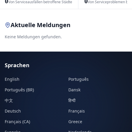
0
0
Von Serviceausfällen betroffene Städte
Von Serviceproblemen bet
Leaflet
|
© OpenStreetMap contributors
Aktuelle Meldungen
Keine Meldungen gefunden.
Sprachen
English
Português
Português (BR)
Dansk
中文
हिन्दी
Deutsch
Français
Français (CA)
Greece