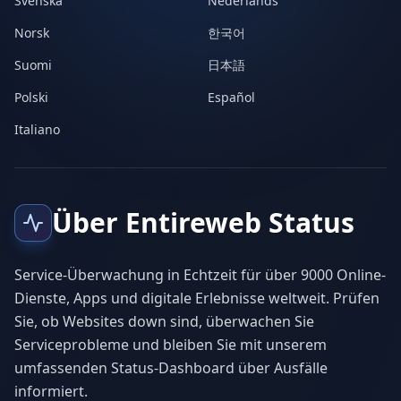
Svenska
Nederlands
Norsk
한국어
Suomi
日本語
Polski
Español
Italiano
Über Entireweb Status
Service-Überwachung in Echtzeit für über 9000 Online-
Dienste, Apps und digitale Erlebnisse weltweit. Prüfen
Sie, ob Websites down sind, überwachen Sie
Serviceprobleme und bleiben Sie mit unserem
umfassenden Status-Dashboard über Ausfälle
informiert.