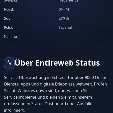
Svenska
Nederlands
Norsk
한국어
Suomi
日本語
Polski
Español
Italiano
Über Entireweb Status
Service-Überwachung in Echtzeit für über 9000 Online-
Dienste, Apps und digitale Erlebnisse weltweit. Prüfen
Sie, ob Websites down sind, überwachen Sie
Serviceprobleme und bleiben Sie mit unserem
umfassenden Status-Dashboard über Ausfälle
informiert.