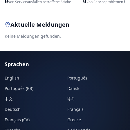
0
0
Von Serviceausfällen betroffene Städte
Von Serviceproblemen bet
Leaflet
|
© OpenStreetMap contributors
Aktuelle Meldungen
Keine Meldungen gefunden.
Sprachen
English
Português
Português (BR)
Dansk
中文
हिन्दी
Deutsch
Français
Français (CA)
Greece