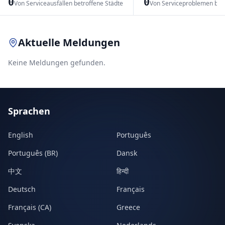
0
0
Von Serviceausfällen betroffene Städte
Von Serviceproblemen bet
Leaflet
|
© OpenStreetMap contributors
Aktuelle Meldungen
Keine Meldungen gefunden.
Sprachen
English
Português
Português (BR)
Dansk
中文
हिन्दी
Deutsch
Français
Français (CA)
Greece