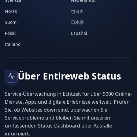
Svenska
Nederlands
Norsk
한국어
Suomi
日本語
Polski
Español
Italiano
Über Entireweb Status
Service-Überwachung in Echtzeit für über 9000 Online-
Dienste, Apps und digitale Erlebnisse weltweit. Prüfen
Sie, ob Websites down sind, überwachen Sie
Serviceprobleme und bleiben Sie mit unserem
umfassenden Status-Dashboard über Ausfälle
informiert.