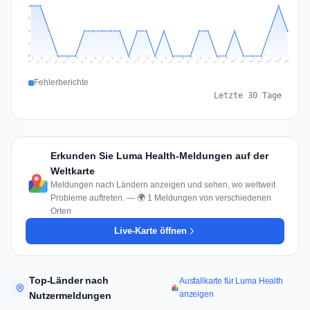
2
2
1
1
0
Jul 16
Jul 19
Jul 22
Jul 25
Jul 12
Jul 15
Jul 28
Jul 31
Jul 18
Jul 21
Jul 24
Jul 11
Jul 14
Jul 27
Jul 30
Jul 17
Jul 20
Jul 23
Jul 10
Jul 13
Jul 26
Jul 29
Aug 2
Aug 5
Aug 1
Aug 4
Jul 9
Aug 7
Aug 3
Aug 6
Fehlerberichte
Letzte 30 Tage
Erkunden Sie Luma Health-Meldungen auf der
Weltkarte
Meldungen nach Ländern anzeigen und sehen, wo weltweit
Probleme auftreten. — 🌍 1 Meldungen von verschiedenen
Orten
Live-Karte öffnen
Top-Länder nach
Ausfallkarte für Luma Health
anzeigen
Nutzermeldungen