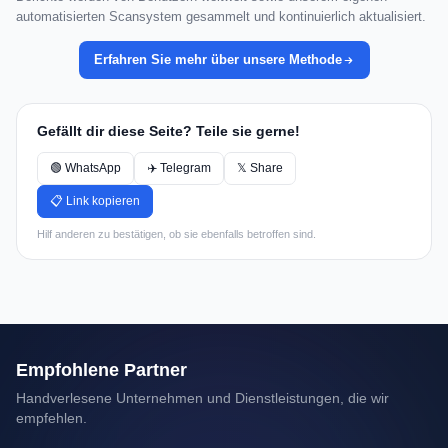
automatisierten Scansystem gesammelt und kontinuierlich aktualisiert.
Erfahren Sie mehr über unsere Methode
Gefällt dir diese Seite? Teile sie gerne!
🟢 WhatsApp
✈️ Telegram
𝕏 Share
📋 Link kopieren
Hilf anderen zu bestätigen, ob sie ebenfalls betroffen sind.
Empfohlene Partner
Handverlesene Unternehmen und Dienstleistungen, die wir
empfehlen.