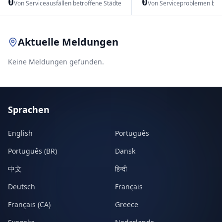
0
0
Von Serviceausfällen betroffene Städte
Von Serviceproblemen bet
Leaflet
|
© OpenStreetMap contributors
Aktuelle Meldungen
Keine Meldungen gefunden.
Sprachen
English
Português
Português (BR)
Dansk
中文
हिन्दी
Deutsch
Français
Français (CA)
Greece