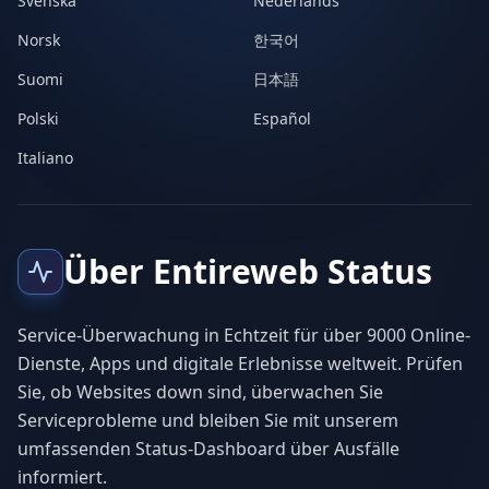
Svenska
Nederlands
Norsk
한국어
Suomi
日本語
Polski
Español
Italiano
Über Entireweb Status
Service-Überwachung in Echtzeit für über 9000 Online-
Dienste, Apps und digitale Erlebnisse weltweit. Prüfen
Sie, ob Websites down sind, überwachen Sie
Serviceprobleme und bleiben Sie mit unserem
umfassenden Status-Dashboard über Ausfälle
informiert.