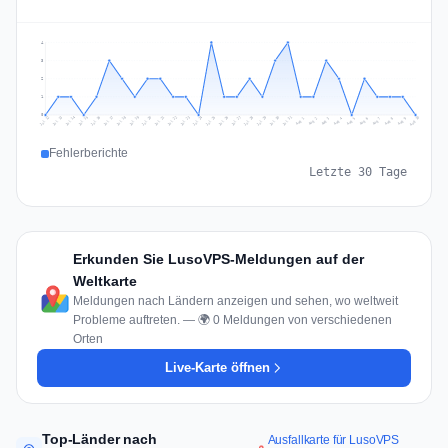
4
3
2
1
0
Jul 19
Jul 22
Jul 25
Jul 12
Jul 28
Aug 10
Jul 15
Jul 18
Jul 31
Jul 21
Jul 24
Jul 27
Jul 14
Jul 17
Jul 30
Jul 20
Jul 23
Jul 26
Jul 13
Jul 16
Jul 29
Aug 5
Aug 8
Aug 1
Aug 4
Aug 7
Aug 3
Aug 6
Aug 9
Aug 2
Fehlerberichte
Letzte 30 Tage
Erkunden Sie LusoVPS-Meldungen auf der
Weltkarte
Meldungen nach Ländern anzeigen und sehen, wo weltweit
Probleme auftreten. — 🌍 0 Meldungen von verschiedenen
Orten
Live-Karte öffnen
Top-Länder nach
Ausfallkarte für LusoVPS