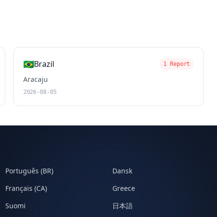
🇧🇷
Brazil
1 Report
Aracaju
2026-08-05
Português (BR)
Dansk
Français (CA)
Greece
Suomi
日本語