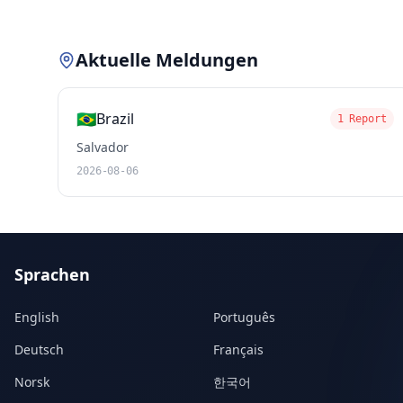
Aktuelle Meldungen
🇧🇷
Brazil
1 Report
Salvador
2026-08-06
Sprachen
English
Português
Deutsch
Français
Norsk
한국어