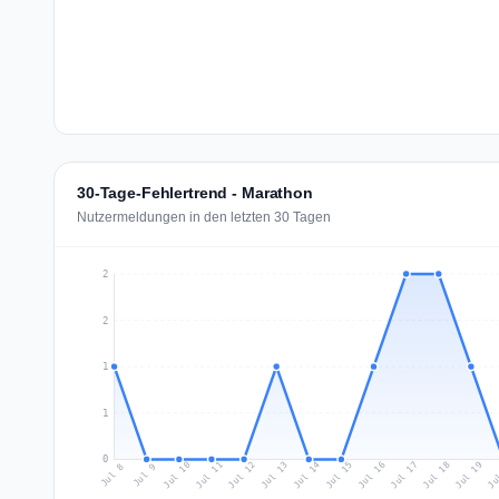
30-Tage-Fehlertrend - Marathon
Nutzermeldungen in den letzten 30 Tagen
2
2
1
1
0
Jul 17
Ju
Jul 10
Jul 13
Jul 16
Jul 19
Jul 12
Jul 15
Jul 18
Jul 11
Jul 14
Jul 8
Jul 9