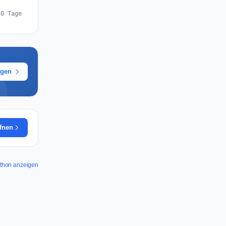
30 Tage
ügen
ffnen
athon anzeigen