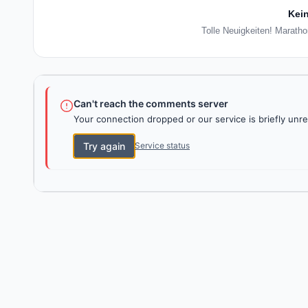
Kein
Tolle Neuigkeiten! Maratho
Can't reach the comments server
Your connection dropped or our service is briefly unre
Try again
Service status