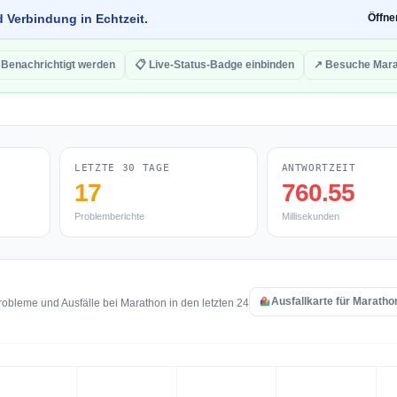
d Verbindung in Echtzeit.
Öffn
 Benachrichtigt werden
📋 Live-Status-Badge einbinden
↗ Besuche Mar
LETZTE 30 TAGE
ANTWORTZEIT
17
760.55
Problemberichte
Millisekunden
Ausfallkarte für Maratho
obleme und Ausfälle bei Marathon in den letzten 24