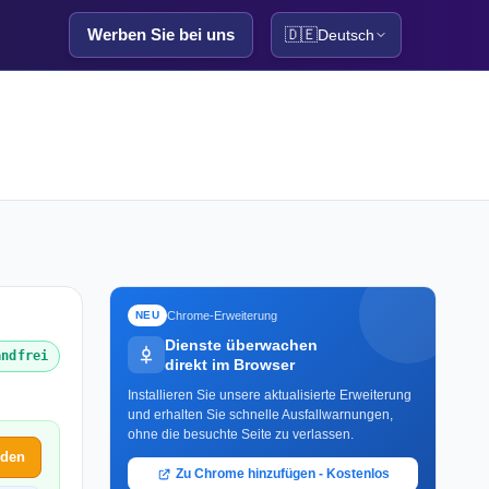
Werben Sie bei uns
🇩🇪
Deutsch
Chrome-Erweiterung
NEU
Dienste überwachen
andfrei
direkt im Browser
Installieren Sie unsere aktualisierte Erweiterung
und erhalten Sie schnelle Ausfallwarnungen,
ohne die besuchte Seite zu verlassen.
lden
Zu Chrome hinzufügen - Kostenlos