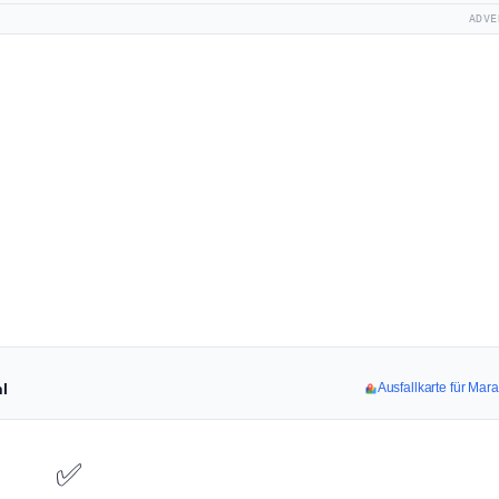
ADVE
hl
Ausfallkarte für Mar
✅