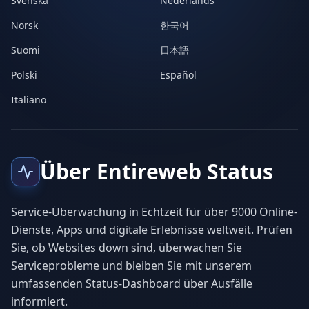
Svenska
Nederlands
Norsk
한국어
Suomi
日本語
Polski
Español
Italiano
Über Entireweb Status
Service-Überwachung in Echtzeit für über 9000 Online-
Dienste, Apps und digitale Erlebnisse weltweit. Prüfen
Sie, ob Websites down sind, überwachen Sie
Serviceprobleme und bleiben Sie mit unserem
umfassenden Status-Dashboard über Ausfälle
informiert.