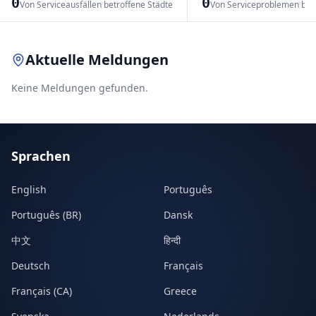
0
0
Von Serviceausfällen betroffene Städte
Von Serviceproblemen bet
Leaflet
|
© OpenStreetMap contributors
Aktuelle Meldungen
Keine Meldungen gefunden.
Sprachen
English
Português
Português (BR)
Dansk
中文
हिन्दी
Deutsch
Français
Français (CA)
Greece