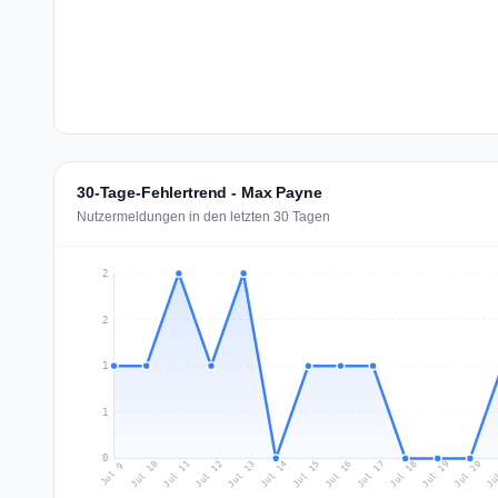
30-Tage-Fehlertrend - Max Payne
Nutzermeldungen in den letzten 30 Tagen
2
2
1
1
0
Jul 18
Ju
Jul 11
Jul 14
Jul 17
Jul 20
Jul 10
Jul 13
Jul 16
Jul 19
Jul 12
Jul 15
Jul 9