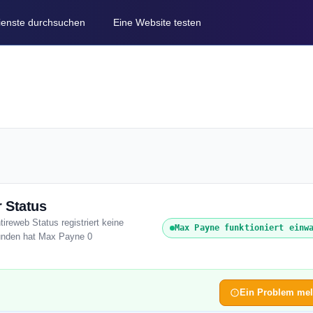
Dienste durchsuchen
Eine Website testen
 Status
ireweb Status registriert keine
Max Payne funktioniert einw
tunden hat Max Payne 0
Ein Problem me