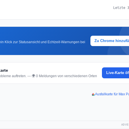
Letzte 
Zu Chrome hinzuf
in Klick zur Statusansicht und Echtzeit-Warnungen bei
arte
Live-Karte ö
bleme auftreten. — 🌍 0 Meldungen von verschiedenen Orten
Ausfallkarte für Max 
ADVE