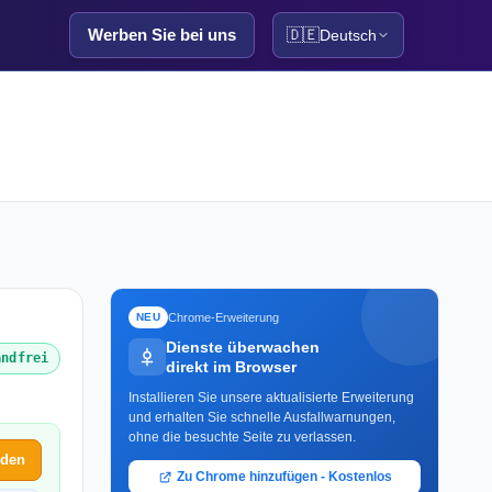
Werben Sie bei uns
🇩🇪
Deutsch
Chrome-Erweiterung
NEU
Dienste überwachen
andfrei
direkt im Browser
Installieren Sie unsere aktualisierte Erweiterung
und erhalten Sie schnelle Ausfallwarnungen,
ohne die besuchte Seite zu verlassen.
lden
Zu Chrome hinzufügen - Kostenlos