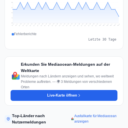
3
2
2
1
0
Jul 15
Jul 18
Jul 31
Jul 21
Jul 24
Jul 11
Jul 14
Jul 27
Jul 30
Jul 17
Jul 20
Jul 23
Jul 10
Jul 13
Jul 26
Jul 29
Jul 16
Jul 19
Jul 22
Jul 12
Jul 25
Jul 28
Aug 1
Aug 4
Jul 9
Aug 3
Jul 8
Aug 6
Aug 2
Aug 5
Fehlerberichte
Letzte 30 Tage
Erkunden Sie Mediaocean-Meldungen auf der
Weltkarte
Meldungen nach Ländern anzeigen und sehen, wo weltweit
Probleme auftreten. — 🌍 3 Meldungen von verschiedenen
Orten
Live-Karte öffnen
Top-Länder nach
Ausfallkarte für Mediaocean
anzeigen
Nutzermeldungen