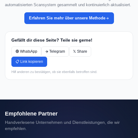
automatisierten Scansystem gesammelt und kontinuierlich aktualisiert.
Erfahren Sie mehr über unsere Methode
Gefällt dir diese Seite? Teile sie gerne!
🟢 WhatsApp
✈️ Telegram
𝕏 Share
📋 Link kopieren
Hilf anderen zu bestätigen, ob sie ebenfalls betroffen sind.
Empfohlene Partner
Handverlesene Unternehmen und Dienstleistungen, die wir
empfehlen.