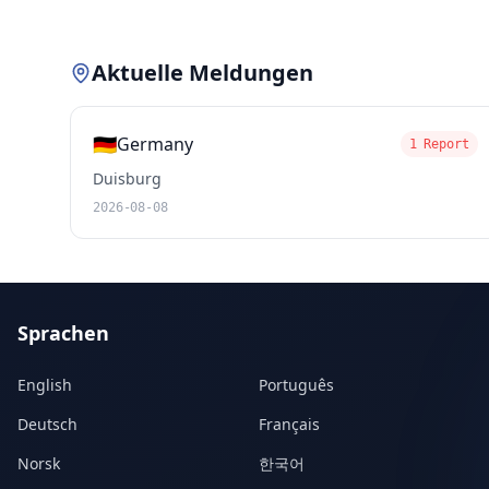
Aktuelle Meldungen
🇩🇪
Germany
1 Report
Duisburg
2026-08-08
Sprachen
English
Português
Deutsch
Français
Norsk
한국어