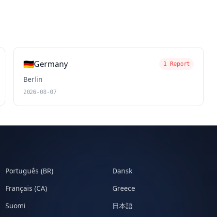
🇩🇪
Germany
1 Report
Berlin
2026-08-07
Português (BR)
Dansk
Français (CA)
Greece
Suomi
日本語