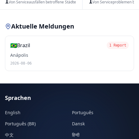
1
1
Von Serviceausfällen betroffene Städte
Von Serviceproblemen bet
Leaflet
|
© OpenStreetMap contributors
Aktuelle Meldungen
🇧🇷
Brazil
1 Report
Anápolis
2026-08-06
Sprachen
English
Português
Português (BR)
Dansk
中文
हिन्दी