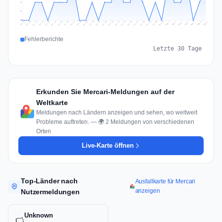
1
1
0
Jul 16
Jul 19
Jul 22
Jul 25
Jul 12
Jul 15
Jul 28
Jul 31
Jul 18
Jul 21
Jul 24
Jul 11
Jul 14
Jul 27
Jul 30
Jul 17
Jul 20
Jul 23
Jul 10
Jul 13
Jul 26
Jul 29
Aug 2
Aug 5
Aug 1
Aug 4
Jul 9
Aug 7
Aug 3
Aug 6
Fehlerberichte
Letzte 30 Tage
Erkunden Sie Mercari-Meldungen auf der
Weltkarte
Meldungen nach Ländern anzeigen und sehen, wo weltweit
Probleme auftreten. — 🌍 2 Meldungen von verschiedenen
Orten
Live-Karte öffnen
Top-Länder nach
Ausfallkarte für Mercari
anzeigen
Nutzermeldungen
Unknown
🏳️