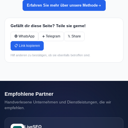
Erfahren Sie mehr über unsere Methode
Gefällt dir diese Seite? Teile sie gerne!
🟢 WhatsApp
✈️ Telegram
𝕏 Share
📋 Link kopieren
Hilf anderen zu bestätigen, ob sie ebenfalls betroffen sind.
Empfohlene Partner
Handverlesene Unternehmen und Dienstleistungen, die wir
empfehlen.
LiveSEO