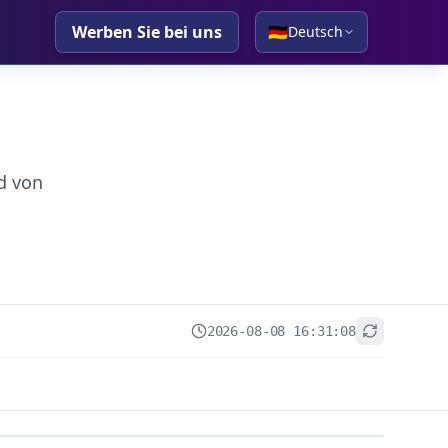
Werben Sie bei uns
🇩🇪
Deutsch
d von
2026-08-08 16:31:08
+
−
Leaflet
|
© OpenStreetMap contributors