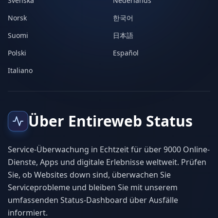
Svenska
Nederlands
Norsk
한국어
Suomi
日本語
Polski
Español
Italiano
Über Entireweb Status
Service-Überwachung in Echtzeit für über 9000 Online-
Dienste, Apps und digitale Erlebnisse weltweit. Prüfen
Sie, ob Websites down sind, überwachen Sie
Serviceprobleme und bleiben Sie mit unserem
umfassenden Status-Dashboard über Ausfälle
informiert.