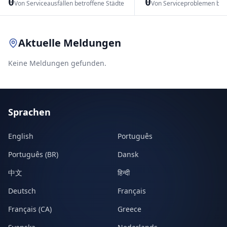
0
0
Von Serviceausfällen betroffene Städte
Von Serviceproblemen bet
Leaflet
|
© OpenStreetMap contributors
Aktuelle Meldungen
Keine Meldungen gefunden.
Sprachen
English
Português
Português (BR)
Dansk
中文
हिन्दी
Deutsch
Français
Français (CA)
Greece