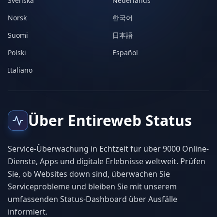
Svenska
Nederlands
Norsk
한국어
Suomi
日本語
Polski
Español
Italiano
Über Entireweb Status
Service-Überwachung in Echtzeit für über 9000 Online-
Dienste, Apps und digitale Erlebnisse weltweit. Prüfen
Sie, ob Websites down sind, überwachen Sie
Serviceprobleme und bleiben Sie mit unserem
umfassenden Status-Dashboard über Ausfälle
informiert.