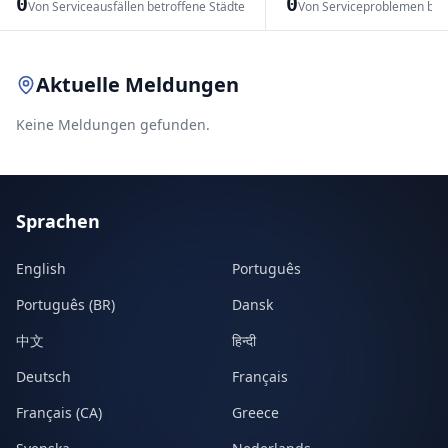
0
0
Von Serviceausfällen betroffene Städte
Von Serviceproblemen bet
Leaflet
|
© OpenStreetMap contributors
Aktuelle Meldungen
Keine Meldungen gefunden.
Sprachen
English
Português
Português (BR)
Dansk
中文
हिन्दी
Deutsch
Français
Français (CA)
Greece