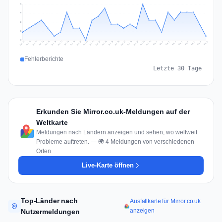
9
7
5
2
0
Jul 18
Jul 21
Jul 24
Jul 11
Jul 27
Jul 14
Jul 17
Jul 30
Jul 20
Jul 23
Jul 26
Jul 13
Jul 16
Jul 29
Jul 19
Jul 22
Jul 25
Jul 12
Jul 15
Jul 28
Jul 31
Aug 4
Aug 7
Aug 3
Aug 6
Aug 9
Aug 2
Aug 5
Aug 8
Aug 1
Fehlerberichte
Letzte 30 Tage
Erkunden Sie Mirror.co.uk-Meldungen auf der
Weltkarte
Meldungen nach Ländern anzeigen und sehen, wo weltweit
Probleme auftreten. — 🌍 4 Meldungen von verschiedenen
Orten
Live-Karte öffnen
Top-Länder nach
Ausfallkarte für Mirror.co.uk
anzeigen
Nutzermeldungen