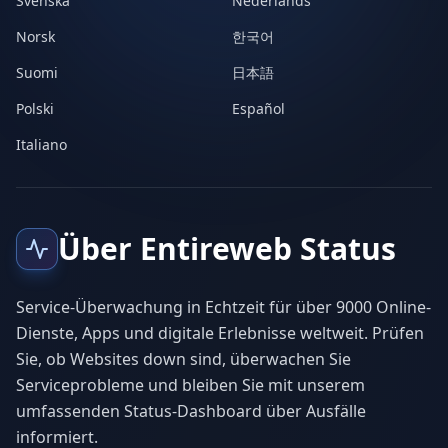
Svenska
Nederlands
Norsk
한국어
Suomi
日本語
Polski
Español
Italiano
Über Entireweb Status
Service-Überwachung in Echtzeit für über 9000 Online-
Dienste, Apps und digitale Erlebnisse weltweit. Prüfen
Sie, ob Websites down sind, überwachen Sie
Serviceprobleme und bleiben Sie mit unserem
umfassenden Status-Dashboard über Ausfälle
informiert.