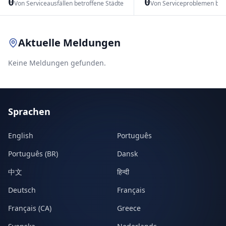
0
0
Von Serviceausfällen betroffene Städte
Von Serviceproblemen bet
Leaflet
|
© OpenStreetMap contributors
Aktuelle Meldungen
Keine Meldungen gefunden.
Sprachen
English
Português
Português (BR)
Dansk
中文
हिन्दी
Deutsch
Français
Français (CA)
Greece