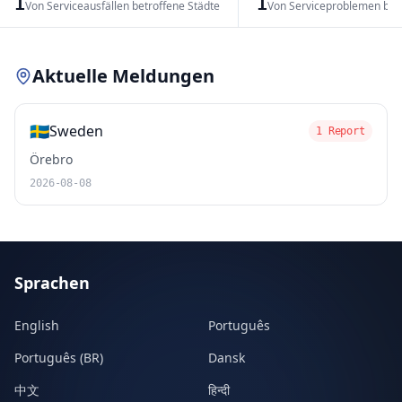
1
1
Von Serviceausfällen betroffene Städte
Von Serviceproblemen bet
Leaflet
|
© OpenStreetMap contributors
Aktuelle Meldungen
🇸🇪
Sweden
1 Report
Örebro
2026-08-08
Sprachen
English
Português
Português (BR)
Dansk
中文
हिन्दी