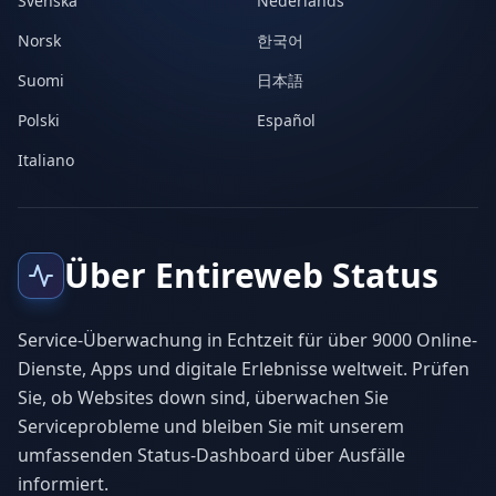
Svenska
Nederlands
Norsk
한국어
Suomi
日本語
Polski
Español
Italiano
Über Entireweb Status
Service-Überwachung in Echtzeit für über 9000 Online-
Dienste, Apps und digitale Erlebnisse weltweit. Prüfen
Sie, ob Websites down sind, überwachen Sie
Serviceprobleme und bleiben Sie mit unserem
umfassenden Status-Dashboard über Ausfälle
informiert.