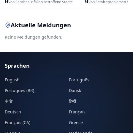
0
0
Von Serviceausfällen betroffene Städte
Von Serviceproblemen bet
Leaflet
|
© OpenStreetMap contributors
Aktuelle Meldungen
Keine Meldungen gefunden.
Sprachen
English
Português
Português (BR)
Dansk
中文
हिन्दी
Deutsch
Français
Français (CA)
Greece