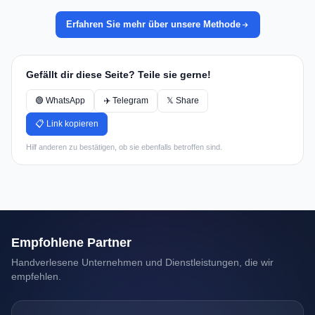
Erfahren Sie mehr über unsere Methode
Gefällt dir diese Seite? Teile sie gerne!
🟢 WhatsApp
✈️ Telegram
𝕏 Share
📋 Link kopieren
Hilf anderen zu bestätigen, ob sie ebenfalls betroffen sind.
Empfohlene Partner
Handverlesene Unternehmen und Dienstleistungen, die wir
empfehlen.