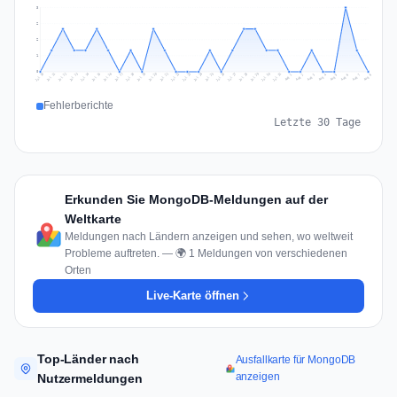
3
2
2
1
0
Jul 17
Jul 20
Jul 23
Jul 10
Jul 26
Jul 13
Jul 16
Jul 29
Jul 19
Jul 22
Jul 25
Jul 12
Jul 15
Jul 28
Jul 31
Jul 18
Jul 21
Jul 24
Jul 11
Jul 14
Jul 27
Jul 30
Aug 3
Aug 6
Aug 2
Aug 5
Aug 8
Aug 1
Aug 4
Aug 7
Fehlerberichte
Letzte 30 Tage
Erkunden Sie MongoDB-Meldungen auf der
Weltkarte
Meldungen nach Ländern anzeigen und sehen, wo weltweit
Probleme auftreten. — 🌍 1 Meldungen von verschiedenen
Orten
Live-Karte öffnen
Top-Länder nach
Ausfallkarte für MongoDB
anzeigen
Nutzermeldungen