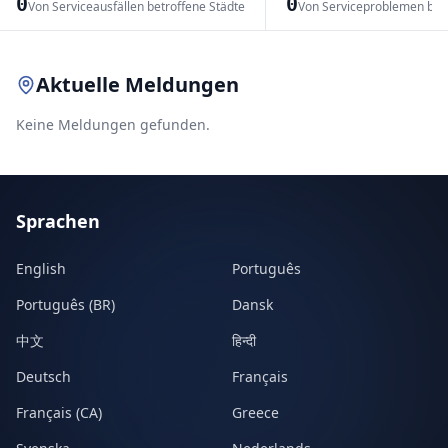
0
0
Von Serviceausfällen betroffene Städte
Von Serviceproblemen bet
Leaflet
|
© OpenStreetMap contributors
Aktuelle Meldungen
Keine Meldungen gefunden.
Sprachen
English
Português
Português (BR)
Dansk
中文
हिन्दी
Deutsch
Français
Français (CA)
Greece