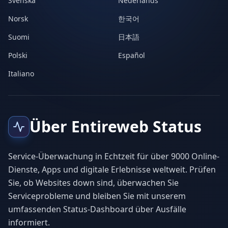
Svenska
Nederlands
Norsk
한국어
Suomi
日本語
Polski
Español
Italiano
Über Entireweb Status
Service-Überwachung in Echtzeit für über 9000 Online-
Dienste, Apps und digitale Erlebnisse weltweit. Prüfen
Sie, ob Websites down sind, überwachen Sie
Serviceprobleme und bleiben Sie mit unserem
umfassenden Status-Dashboard über Ausfälle
informiert.