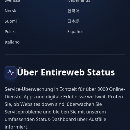
Svenska
Nederlands
Norsk
한국어
Suomi
日本語
Polski
Español
Italiano
Über Entireweb Status
Service-Überwachung in Echtzeit für über 9000 Online-
Dienste, Apps und digitale Erlebnisse weltweit. Prüfen
Sie, ob Websites down sind, überwachen Sie
Serviceprobleme und bleiben Sie mit unserem
umfassenden Status-Dashboard über Ausfälle
informiert.