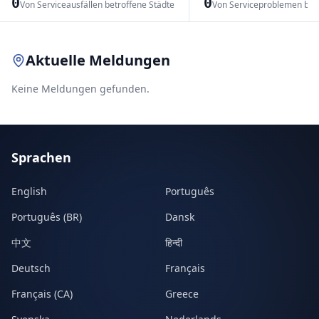
0
0
Von Serviceausfällen betroffene Städte
Von Serviceproblemen bet
Leaflet
|
© OpenStreetMap contributors
Aktuelle Meldungen
Keine Meldungen gefunden.
Sprachen
English
Português
Português (BR)
Dansk
中文
हिन्दी
Deutsch
Français
Français (CA)
Greece