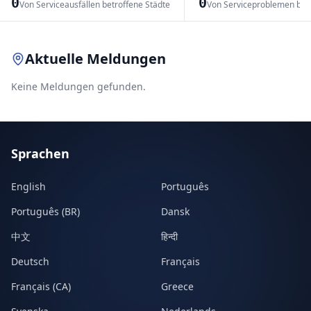
0
0
Von Serviceausfällen betroffene Städte
Von Serviceproblemen bet
Leaflet
|
© OpenStreetMap contributors
Aktuelle Meldungen
Keine Meldungen gefunden.
Sprachen
English
Português
Português (BR)
Dansk
中文
हिन्दी
Deutsch
Français
Français (CA)
Greece