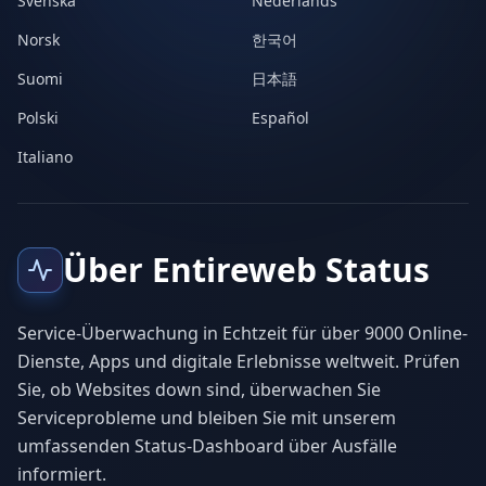
Svenska
Nederlands
Norsk
한국어
Suomi
日本語
Polski
Español
Italiano
Über Entireweb Status
Service-Überwachung in Echtzeit für über 9000 Online-
Dienste, Apps und digitale Erlebnisse weltweit. Prüfen
Sie, ob Websites down sind, überwachen Sie
Serviceprobleme und bleiben Sie mit unserem
umfassenden Status-Dashboard über Ausfälle
informiert.