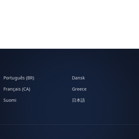
Português (BR)
Dansk
Français (CA)
Greece
Suomi
日本語