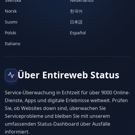
Svenska
Nederlands
Norsk
한국어
Suomi
日本語
Polski
Español
Italiano
Über Entireweb Status
Service-Überwachung in Echtzeit für über 9000 Online-
Dienste, Apps und digitale Erlebnisse weltweit. Prüfen
Sie, ob Websites down sind, überwachen Sie
Serviceprobleme und bleiben Sie mit unserem
umfassenden Status-Dashboard über Ausfälle
informiert.