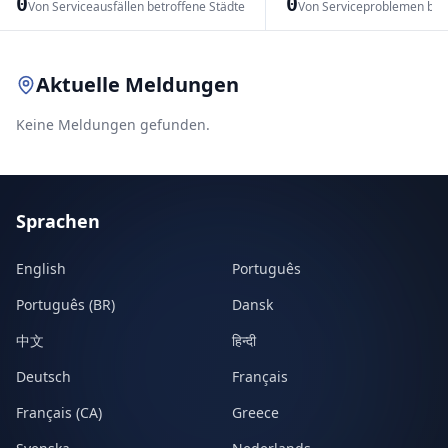
0
0
Von Serviceausfällen betroffene Städte
Von Serviceproblemen bet
Leaflet
|
© OpenStreetMap contributors
Aktuelle Meldungen
Keine Meldungen gefunden.
Sprachen
English
Português
Português (BR)
Dansk
中文
हिन्दी
Deutsch
Français
Français (CA)
Greece