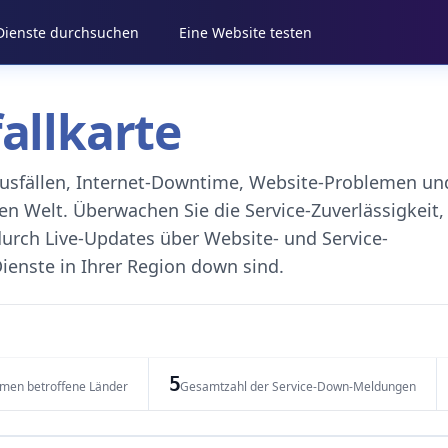
 Dienste durchsuchen
Eine Website testen
fallkarte
eausfällen, Internet-Downtime, Website-Problemen un
 Welt. Überwachen Sie die Service-Zuverlässigkeit,
durch Live-Updates über Website- und Service-
ienste in Ihrer Region down sind.
5
emen betroffene Länder
Gesamtzahl der Service-Down-Meldungen