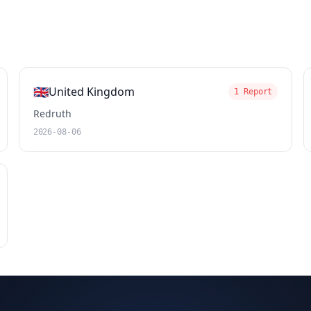
🇬🇧
United Kingdom
1 Report
Redruth
2026-08-06