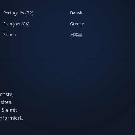
Português (BR)
Dansk
Français (CA)
Greece
Suomi
日本語
enste,
sites
 Sie mit
nformiert.