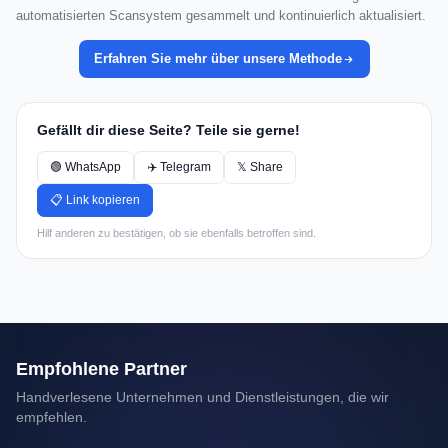
automatisierten Scansystem gesammelt und kontinuierlich aktualisiert.
Erfahren Sie mehr über unsere Methode
Gefällt dir diese Seite? Teile sie gerne!
🟢 WhatsApp
✈️ Telegram
𝕏 Share
📋 Link kopieren
Hilf anderen zu bestätigen, ob sie ebenfalls betroffen sind.
Empfohlene Partner
Handverlesene Unternehmen und Dienstleistungen, die wir
empfehlen.