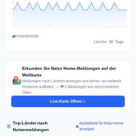
3
2
2
1
0
Jul 16
Jul 19
Jul 22
Jul 25
Jul 12
Jul 15
Jul 28
Jul 31
Jul 18
Jul 21
Jul 24
Jul 11
Jul 14
Jul 27
Jul 30
Jul 17
Jul 20
Jul 23
Jul 10
Jul 13
Jul 26
Jul 29
Aug 2
Aug 5
Aug 1
Aug 4
Jul 9
Aug 7
Aug 3
Aug 6
Fehlerberichte
Letzte 30 Tage
Erkunden Sie Natur Home-Meldungen auf der
Weltkarte
Meldungen nach Ländern anzeigen und sehen, wo weltweit
Probleme auftreten. — 🌍 2 Meldungen von verschiedenen
Orten
Live-Karte öffnen
Top-Länder nach
Ausfallkarte für Natur Home
anzeigen
Nutzermeldungen