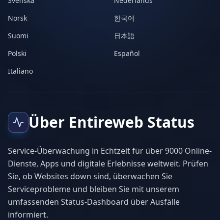
Svenska
Nederlands
Norsk
한국어
Suomi
日本語
Polski
Español
Italiano
Über Entireweb Status
Service-Überwachung in Echtzeit für über 9000 Online-
Dienste, Apps und digitale Erlebnisse weltweit. Prüfen
Sie, ob Websites down sind, überwachen Sie
Serviceprobleme und bleiben Sie mit unserem
umfassenden Status-Dashboard über Ausfälle
informiert.