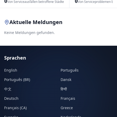
0
0
Von Serviceausfällen betroffene Städte
Von Serviceproblemen bet
Leaflet
|
© OpenStreetMap contributors
Aktuelle Meldungen
Keine Meldungen gefunden.
Sprachen
English
Português
Português (BR)
Dansk
中文
हिन्दी
Deutsch
Français
Français (CA)
Greece