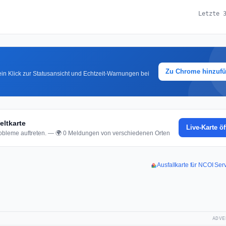
Letzte 
Zu Chrome hinzuf
in Klick zur Statusansicht und Echtzeit-Warnungen bei
ltkarte
Live-Karte ö
bleme auftreten. — 🌍 0 Meldungen von verschiedenen Orten
Ausfallkarte für NCOI Ser
ADVE