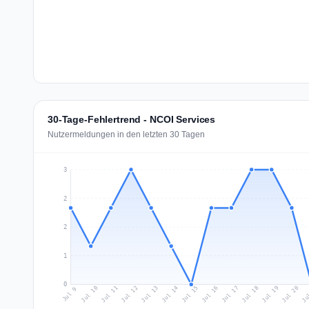
30-Tage-Fehlertrend - NCOI Services
Nutzermeldungen in den letzten 30 Tagen
3
2
2
1
0
Jul 18
Ju
Jul 11
Jul 14
Jul 17
Jul 20
Jul 10
Jul 13
Jul 16
Jul 19
Jul 12
Jul 15
Jul 9