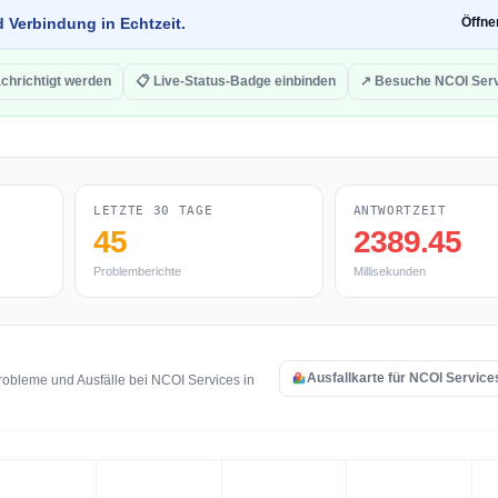
d Verbindung in Echtzeit.
Öffn
chrichtigt werden
📋 Live-Status-Badge einbinden
↗ Besuche NCOI Ser
LETZTE 30 TAGE
ANTWORTZEIT
45
2389.45
Problemberichte
Millisekunden
Ausfallkarte für NCOI Service
obleme und Ausfälle bei NCOI Services in