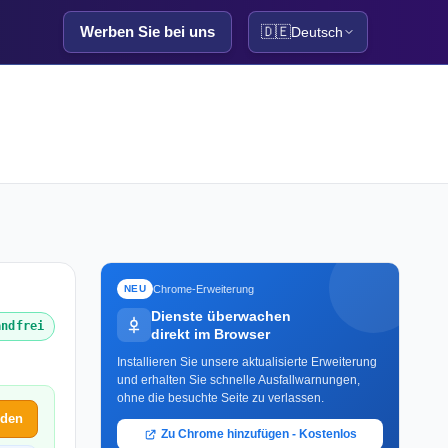
Werben Sie bei uns
🇩🇪
Deutsch
Chrome-Erweiterung
NEU
Dienste überwachen
andfrei
direkt im Browser
Installieren Sie unsere aktualisierte Erweiterung
und erhalten Sie schnelle Ausfallwarnungen,
ohne die besuchte Seite zu verlassen.
lden
Zu Chrome hinzufügen - Kostenlos