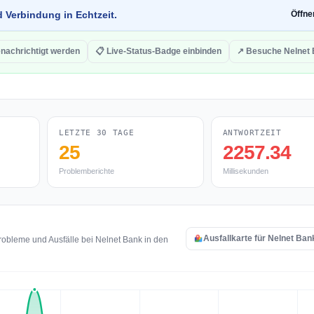
d Verbindung in Echtzeit.
Öffn
nachrichtigt werden
📋 Live-Status-Badge einbinden
↗ Besuche Nelnet
LETZTE 30 TAGE
ANTWORTZEIT
25
2257.34
Problemberichte
Millisekunden
Ausfallkarte für Nelnet Ban
obleme und Ausfälle bei Nelnet Bank in den