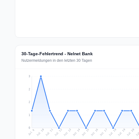
30-Tage-Fehlertrend - Nelnet Bank
Nutzermeldungen in den letzten 30 Tagen
3
2
2
1
0
Jul 18
Ju
Jul 11
Jul 14
Jul 17
Jul 20
Jul 10
Jul 13
Jul 16
Jul 19
Jul 12
Jul 15
Jul 9