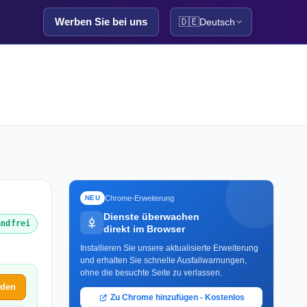
Werben Sie bei uns
🇩🇪
Deutsch
Chrome-Erweiterung
NEU
Dienste überwachen
andfrei
direkt im Browser
Installieren Sie unsere aktualisierte Erweiterung
und erhalten Sie schnelle Ausfallwarnungen,
ohne die besuchte Seite zu verlassen.
lden
Zu Chrome hinzufügen - Kostenlos