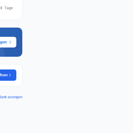
30 Tage
ügen
ffnen
t Bank anzeigen