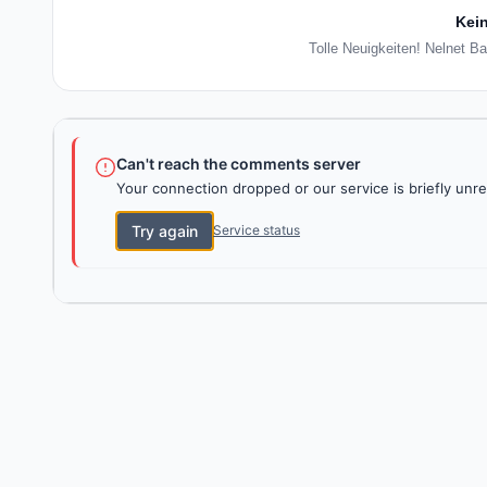
Kein
Tolle Neuigkeiten! Nelnet B
Can't reach the comments server
Your connection dropped or our service is briefly unre
Try again
Service status