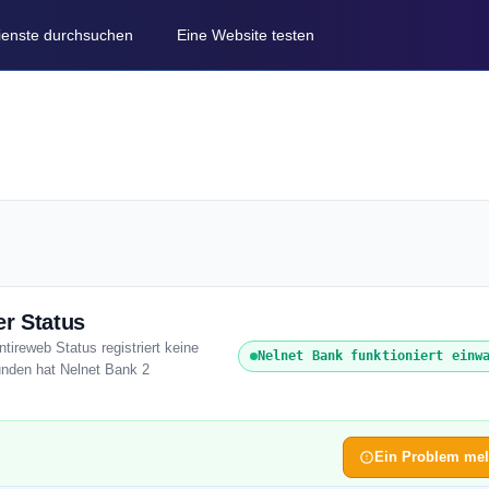
Dienste durchsuchen
Eine Website testen
er Status
tireweb Status registriert keine
Nelnet Bank funktioniert einw
unden hat Nelnet Bank 2
Ein Problem me