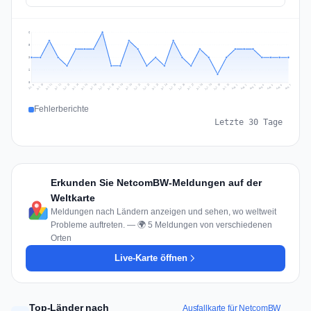
6
5
3
2
0
Jul 16
Jul 19
Jul 22
Jul 25
Jul 12
Jul 15
Jul 28
Jul 31
Jul 18
Jul 21
Jul 24
Jul 11
Jul 14
Jul 27
Jul 30
Jul 17
Jul 20
Jul 23
Jul 10
Jul 13
Jul 26
Jul 29
Aug 2
Aug 5
Aug 1
Aug 4
Jul 9
Aug 7
Aug 3
Aug 6
Fehlerberichte
Letzte 30 Tage
Erkunden Sie NetcomBW-Meldungen auf der
Weltkarte
Meldungen nach Ländern anzeigen und sehen, wo weltweit
Probleme auftreten. — 🌍 5 Meldungen von verschiedenen
Orten
Live-Karte öffnen
Top-Länder nach
Ausfallkarte für NetcomBW