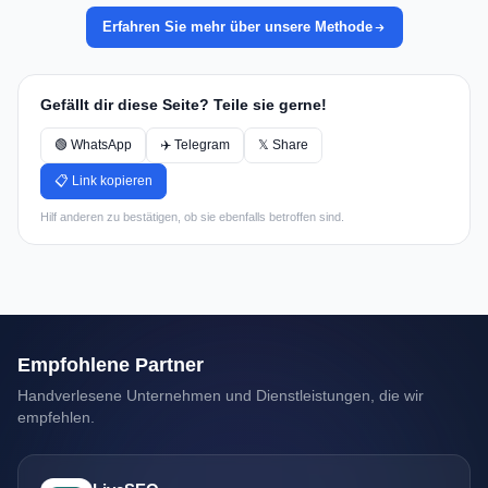
Erfahren Sie mehr über unsere Methode
Gefällt dir diese Seite? Teile sie gerne!
🟢 WhatsApp
✈️ Telegram
𝕏 Share
📋 Link kopieren
Hilf anderen zu bestätigen, ob sie ebenfalls betroffen sind.
Empfohlene Partner
Handverlesene Unternehmen und Dienstleistungen, die wir
empfehlen.