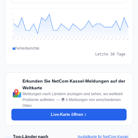
7
5
4
2
0
Jul 15
Jul 18
Jul 31
Jul 21
Jul 24
Jul 11
Jul 14
Jul 27
Jul 30
Jul 17
Jul 20
Jul 23
Jul 10
Jul 13
Jul 26
Jul 29
Jul 16
Jul 19
Jul 22
Jul 12
Jul 25
Jul 28
Aug 1
Aug 4
Jul 9
Aug 3
Jul 8
Aug 6
Aug 2
Aug 5
Fehlerberichte
Letzte 30 Tage
Erkunden Sie NetCom Kassel-Meldungen auf der
Weltkarte
Meldungen nach Ländern anzeigen und sehen, wo weltweit
Probleme auftreten. — 🌍 4 Meldungen von verschiedenen
Orten
Live-Karte öffnen
Top-Länder nach
Ausfallkarte für NetCom Kassel