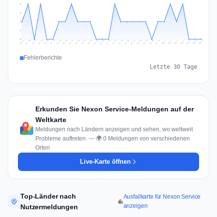
2
2
1
1
0
Jul 16
Jul 19
Jul 22
Jul 25
Jul 12
Jul 15
Jul 28
Jul 31
Jul 18
Jul 21
Jul 24
Jul 11
Jul 14
Jul 27
Jul 30
Jul 17
Jul 20
Jul 23
Jul 10
Jul 13
Jul 26
Jul 29
Aug 2
Aug 5
Aug 1
Aug 4
Jul 9
Aug 7
Aug 3
Aug 6
Fehlerberichte
Letzte 30 Tage
Erkunden Sie Nexon Service-Meldungen auf der
Weltkarte
Meldungen nach Ländern anzeigen und sehen, wo weltweit
Probleme auftreten. — 🌍 0 Meldungen von verschiedenen
Orten
Live-Karte öffnen
Top-Länder nach
Ausfallkarte für Nexon Service
anzeigen
Nutzermeldungen