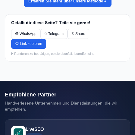
Erfahren Sie mehr über unsere Methode
Gefällt dir diese Seite? Teile sie gerne!
🟢 WhatsApp
✈️ Telegram
𝕏 Share
📋 Link kopieren
Hilf anderen zu bestätigen, ob sie ebenfalls betroffen sind.
Empfohlene Partner
Handverlesene Unternehmen und Dienstleistungen, die wir
empfehlen.
LiveSEO