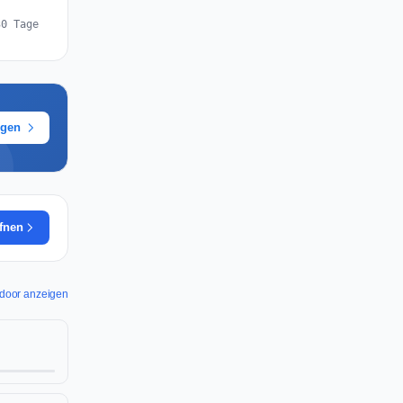
30 Tage
ügen
ffnen
xtdoor anzeigen