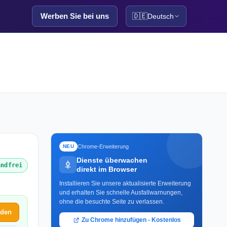
Werben Sie bei uns
🇩🇪
Deutsch
Chrome-Erweiterung
NEU
Dienste überwachen
andfrei
direkt im Browser
Installieren Sie unsere aktualisierte Erweiterung
und erhalten Sie schnelle Ausfallwarnungen,
ohne die besuchte Seite zu verlassen.
lden
Zu Chrome hinzufügen - Kostenlos