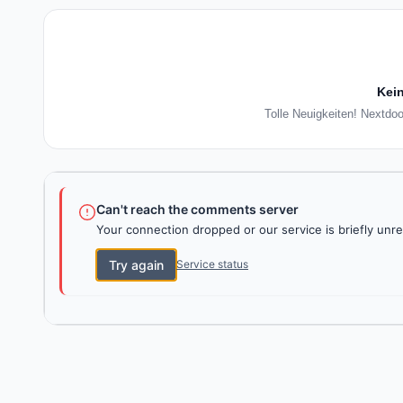
Kein
Tolle Neuigkeiten! Nextdoo
Can't reach the comments server
Your connection dropped or our service is briefly unre
Try again
Service status