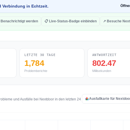
d Verbindung in Echtzeit.
Öffn
 Benachrichtigt werden
📋 Live-Status-Badge einbinden
↗ Besuche Nex
LETZTE 30 TAGE
ANTWORTZEIT
1,784
802.47
Problemberichte
Millisekunden
Ausfallkarte für Nextdoo
obleme und Ausfälle bei Nextdoor in den letzten 24