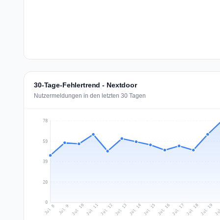
30-Tage-Fehlertrend - Nextdoor
Nutzermeldungen in den letzten 30 Tagen
78
59
39
20
0
Jul 17
Ju
Jul 10
Jul 13
Jul 16
Jul 19
Jul 12
Jul 15
Jul 18
Jul 11
Jul 14
Jul 8
Jul 9