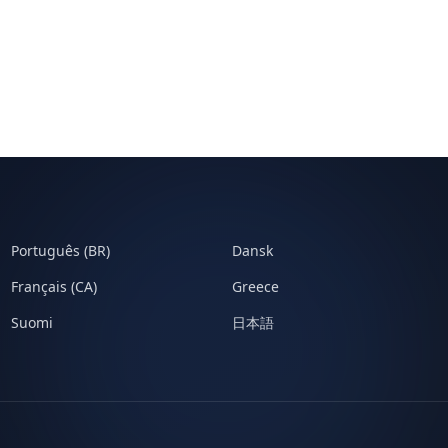
Português (BR)
Dansk
Français (CA)
Greece
Suomi
日本語