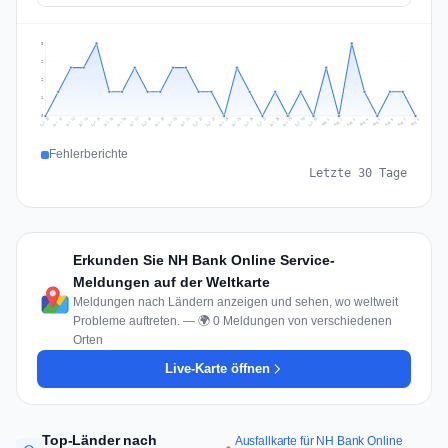
3
2
2
1
0
Jul 17
Jul 20
Jul 23
Jul 10
Jul 26
Jul 13
Jul 16
Jul 29
Jul 19
Jul 22
Jul 25
Jul 12
Jul 15
Jul 28
Jul 31
Jul 18
Jul 21
Jul 24
Jul 11
Jul 14
Jul 27
Jul 30
Aug 3
Aug 6
Aug 2
Aug 5
Aug 8
Aug 1
Aug 4
Aug 7
Fehlerberichte
Letzte 30 Tage
Erkunden Sie NH Bank Online Service-
Meldungen auf der Weltkarte
Meldungen nach Ländern anzeigen und sehen, wo weltweit
Probleme auftreten. — 🌍 0 Meldungen von verschiedenen
Orten
Live-Karte öffnen
Top-Länder nach
Ausfallkarte für NH Bank Online