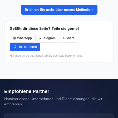
Erfahren Sie mehr über unsere Methode
Gefällt dir diese Seite? Teile sie gerne!
🟢 WhatsApp
✈️ Telegram
𝕏 Share
📋 Link kopieren
Hilf anderen zu bestätigen, ob sie ebenfalls betroffen sind.
Empfohlene Partner
Handverlesene Unternehmen und Dienstleistungen, die wir
empfehlen.